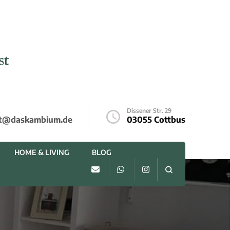
st
Dissener Str. 29
t@daskambium.de
03055 Cottbus
HOME & LIVING
BLOG