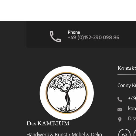
Phone
+49 (0)152-290 098 86
Kontakt
Conny K
+49
kon
Dis
Das KAMBIUM
Handwerk & Kunst • Möbel & Deko