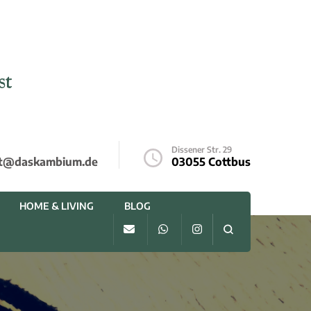
st
Dissener Str. 29
t@daskambium.de
03055 Cottbus
HOME & LIVING
BLOG