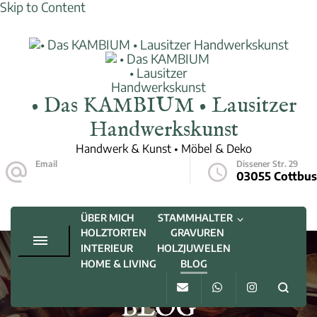
Skip to Content
• Das KAMBIUM • Lausitzer
Handwerkskunst
Handwerk & Kunst • Möbel & Deko
Email
Dissener Str. 29
kontakt@daskambium.de
03055 Cottbus
ÜBER MICH
STAMMHALTER
HOLZTORTEN
GRAVUREN
INTERIEUR
HOLZJUWELEN
HOME & LIVING
BLOG
BLOG