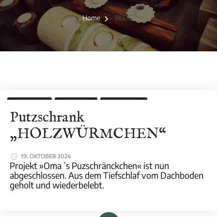
Home
BLOG
KOMMODE
PROJEKTE
UPCYCLING
Putzschrank
„HOLZWÜRMCHEN“
19. OKTOBER 2024
Projekt »Oma´s Puzschränckchen« ist nun
abgeschlossen. Aus dem Tiefschlaf vom Dachboden
geholt und wiederbelebt.
Weiterlesen